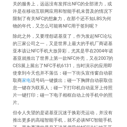
关的服务上，远远没有发挥出NFC的全部潜力，或
许是在移动互联网应用和智能手机未普及的情况下
限制了有关NFC的想象力，在那个还不知LBS为何
物的年代，又怎么可能将NFC用于签到呢？
除此之外，又要埋怨诺基亚了，作为发起NFC论坛
的三家公司之一，又是世界上最大的手机厂商诺基
亚本该让NFC手机大放异彩，尤其是早在2004年诺
基亚就推出了世界上第一款NFC外壳，又在2007的
CES展上展出了NFC手机6131，当时演示的应用即
使拿到今天也并不落伍：碰一下街头宣传窗自动获
取商
家电
话号码一键拨出；碰一下胸牌自动获取信
息一键存为联系人；碰一下打印机自动蓝牙上传照
片一键打印；碰一下电子相框自动上传手机中的照
片。
但令人失望的是诺基亚沉迷于换彩壳运动，并没有
推出更多的高端智能手机，就不必谈NFC智能手机