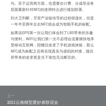
与。至于运营商方面，也需要在计费、分成等业务
层面重新针对NFC的使用特点进行规划部署。
刘大卫判断，尽管产业链传导的过程很漫长，但是
一年半至两年左右NFC就会成为智能手机的标配。
如果说GPS第一次让我们体会到了LBS带来的乐趣
与便利，WIFI让我们第一次不必理会流量痛快地享
受移动互联网，陀螺仪改变了手机游戏体验，那么
NFC成为标配之后将实现真实与虚拟的对接，随后
所带来的改变更是当下谁也无法断言的。
文
章
上一
上
2011云南模型爱好者联谊会