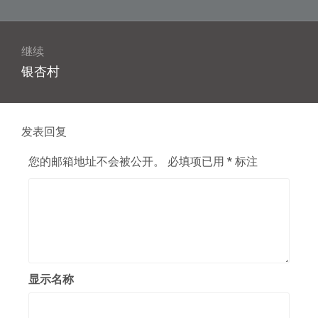
导
篇
航
文
章：
继续
下
银杏村
篇
文
章：
发表回复
您的邮箱地址不会被公开。
必填项已用
*
标注
显示名称