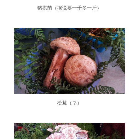
猪拱菌（据说要一千多一斤）
松茸（？）