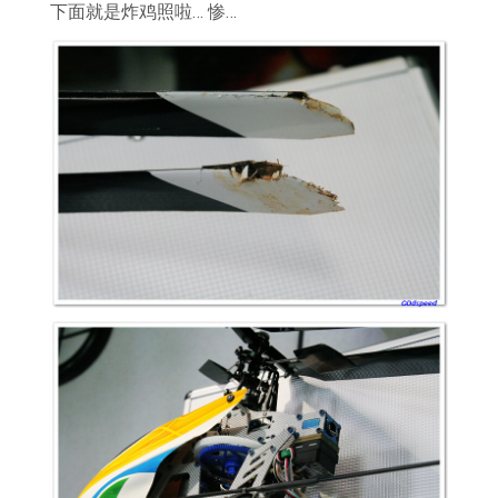
下面就是炸鸡照啦… 惨…