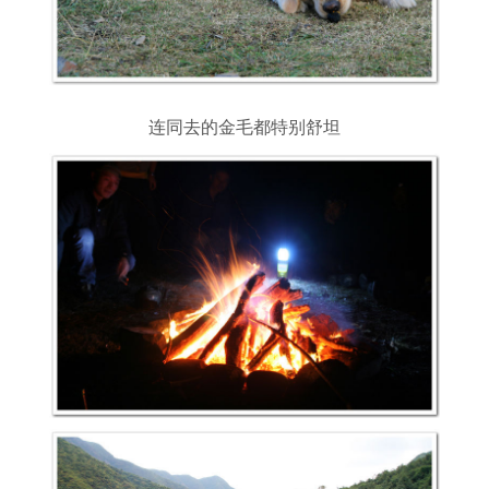
连同去的金毛都特别舒坦