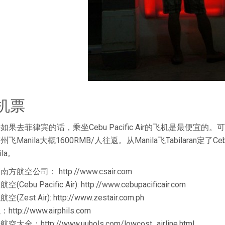
 机票
如果去菲律宾的话，乘坐Cebu Pacific Air的飞机是最便
飞Manila大概1600RMB/人往返。从Manila飞Tabilaran定了Cebu
ila。
方航空公司： http://www.csair.com
(Cebu Pacific Air): http://www.cebupacificair.com
空(Zest Air): http://www.zestair.com.ph
http://www.airphils.com
空大全：http://www.uuhols.com/lowcost_airline.html