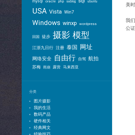
sql
mysql
oracle
php
sablog
ubuntu
美时假
USA
Vista
Win7
我
Windows
winxp
wordpress
公证
摄影
模型
徒步
回国
网址
泰国
江浙九日行
注册
自由行
航拍
网络安全
自驾
苏梅
露营
马来西亚
雨崩
分类
图片摄影
我的生活
数码产品
硬件相关
经典网文
经验技巧