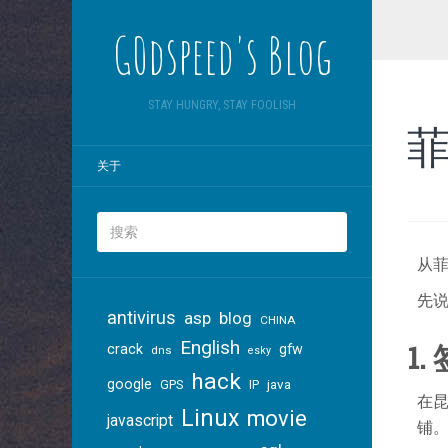
G0dspeed's Blog
STAY HUNGRY, STAY FOOLISH
关于
从
先
antivirus
asp
blog
CHINA
English
1.
crack
gfw
dns
esky
hack
google
java
GPS
IP
在
Linux
movie
javascript
铺。