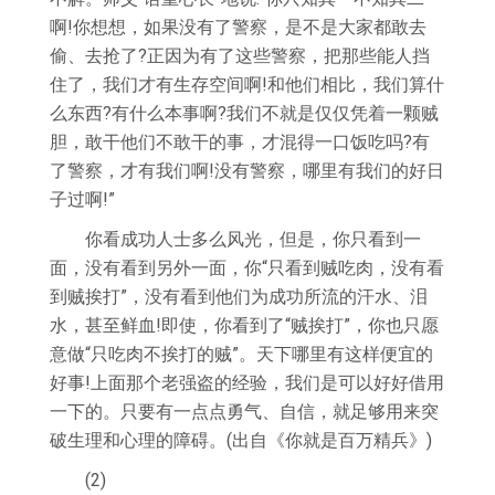
啊!你想想，如果没有了警察，是不是大家都敢去
偷、去抢了?正因为有了这些警察，把那些能人挡
住了，我们才有生存空间啊!和他们相比，我们算什
么东西?有什么本事啊?我们不就是仅仅凭着一颗贼
胆，敢干他们不敢干的事，才混得一口饭吃吗?有
了警察，才有我们啊!没有警察，哪里有我们的好日
子过啊!”
你看成功人士多么风光，但是，你只看到一
面，没有看到另外一面，你“只看到贼吃肉，没有看
到贼挨打”，没有看到他们为成功所流的汗水、泪
水，甚至鲜血!即使，你看到了“贼挨打”，你也只愿
意做“只吃肉不挨打的贼”。天下哪里有这样便宜的
好事!上面那个老强盗的经验，我们是可以好好借用
一下的。只要有一点点勇气、自信，就足够用来突
破生理和心理的障碍。(出自《你就是百万精兵》)
(2)