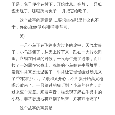
于是，兔子便坐在树下，开始休息。突然，一只狐
狸出现了。狐狸跳向兔子……并把它给吃了。
这个故事的寓意是……要想坐在那里什么也不
干，你必须坐(做)得非常非常高。
(8)
一只小鸟正在飞往南方过冬的途中。天气太冷
了，小鸟冻僵了，从天上掉下来，跌在一大片农田
里。它躺在田里的时候，一只母牛走了过来，而且
拉了一泡屎在它身上。冻僵的小鸟躺在牛屎堆里，
发掘牛粪真是太温暖了。牛粪让它慢慢缓过劲儿来
了!它躺在那儿，又暖和又开心，不久就开始高兴地
唱起歌来了。一只路过的猫听到了小鸟的歌声，走
过来查个究竟。顺着声音，猫发现了躲在牛粪中的
小鸟，非常敏捷地将它刨了出来，并将它给吃了!
这个故事的寓意是……