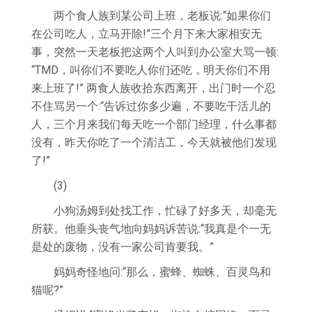
两个食人族到某公司上班，老板说:“如果你们
在公司吃人，立马开除!”三个月下来大家相安无
事，突然一天老板把这两个人叫到办公室大骂一顿:
“TMD，叫你们不要吃人你们还吃，明天你们不用
来上班了!” 两食人族收拾东西离开，出门时一个忍
不住骂另一个:“告诉过你多少遍，不要吃干活儿的
人，三个月来我们每天吃一个部门经理，什么事都
没有，昨天你吃了一个清洁工，今天就被他们发现
了!”
(3)
小狗汤姆到处找工作，忙碌了好多天，却毫无
所获。他垂头丧气地向妈妈诉苦说:“我真是个一无
是处的废物，没有一家公司肯要我。”
妈妈奇怪地问:“那么，蜜蜂、蜘蛛、百灵鸟和
猫呢?”