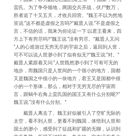
蛮氏。为了争夺领地，两国交兵开战，伏尸数万，
胜者追了十又五天，才收兵回营。”魏王不以为然地
笑说:“这不都是虚假之言吗?”戴晋人说:“不是虚假之
言，不信的话，我来为你论证一下:以君王看来，四
方上下有穷尽吗?”魏王说:“没有穷尽。”戴晋人又问:
“人的心巡游过无穷无尽的宇宙之后，返回到人世，
可不可以说人世渺小到了似有似无?”魏王说:“对。”
戴晋人紧跟着又问:“人世既然渺小到了可有可无的
地步，而魏国只是人世间的一个很小的地方，国都
又是魏国之中很小的一块地方，君王又是国都中很
小的一个形体，那么，相对于无穷无尽的宇宙而
言，跟蜗牛右角上蛮氏国的国王又有什么分别呢?”
魏王说:“没有什么分别。”
戴晋人离去了。魏王好似被引入了空旷无际的
太空，看不到人世，更看不到魏国，体悟到人世和
国土的渺小，感受到了征战和扩疆的无聊，认识到