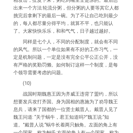
相攻击，扯皮下来，粥吃到嘴里全是凉的。最后想
出来一个方法:轮流分粥，但分粥的人要等其它人都
挑完后拿剩下的最后一碗。为了不让自己吃到最少
的，每人都尽量分得平均，就算不平，也只能认
了。大家快快乐乐，和和气气，日子越过越好。
同样是七个人，不同的分配制度，就会有不同
的风气。所以一个单位如果有不好的工作习气，一
定是机制问题，一定是没有完全公平公正公开，没
有严格的奖勤罚懒。如何制订这样一个制度，是每
个领导需要考虑的问题。
(10)
战国时期魏惠王因为齐威王违背了盟约，所以
想要发兵攻打齐国。身为国相的惠施为了劝导魏王
息兵，请来了国都的一位贤士戴晋人。戴晋人见了
魏王问道: “关于蜗牛，君王知道吗?”魏王说:“知
道。”戴普人说:“蜗牛长着两只触角。左面的角上有
一个国家，称为触氏;右面的角上有一个国家，称为