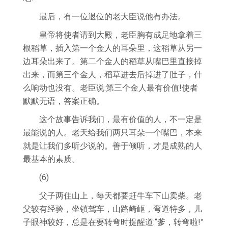
最后，有一位退位的老大臣说他有办法。
皇帝将使者请到大殿，老臣胸有成足地拿着三
根稻草，插入第一个金人的耳朵里，这稻草从另一
边耳朵出来了。第二个金人的稻草从嘴巴里直接掉
出来，而第三个金人，稻草进去后掉进了肚子，什
么响动也没有。老臣说:第三个金人最有价值!使者
默默无语，答案正确。
这个故事告诉我们，最有价值的人，不一定是
最能说的人。老天给我们两只耳朵一个嘴巴，本来
就是让我们多听少说的。善于倾听，才是成熟的人
最基本的素质。
(6)
父子两住山上，每天都要赶牛车下山卖柴。老
父较有经验，坐镇驾车，山路崎岖，弯道特多，儿
子眼神较好，总是在要转弯时提醒道:“爹，转弯啦!”