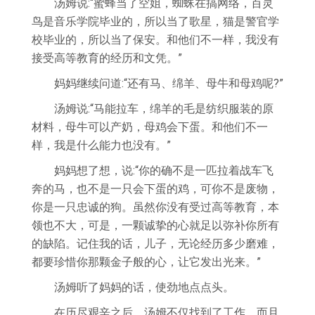
汤姆说:“蜜蜂当了空姐，蜘蛛在搞网络，百灵
鸟是音乐学院毕业的，所以当了歌星，猫是警官学
校毕业的，所以当了保安。和他们不一样，我没有
接受高等教育的经历和文凭。”
妈妈继续问道:“还有马、绵羊、母牛和母鸡呢?”
汤姆说:“马能拉车，绵羊的毛是纺织服装的原
材料，母牛可以产奶，母鸡会下蛋。和他们不一
样，我是什么能力也没有。”
妈妈想了想，说:“你的确不是一匹拉着战车飞
奔的马，也不是一只会下蛋的鸡，可你不是废物，
你是一只忠诚的狗。虽然你没有受过高等教育，本
领也不大，可是，一颗诚挚的心就足以弥补你所有
的缺陷。记住我的话，儿子，无论经历多少磨难，
都要珍惜你那颗金子般的心，让它发出光来。”
汤姆听了妈妈的话，使劲地点点头。
在历尽艰辛之后，汤姆不仅找到了工作，而且