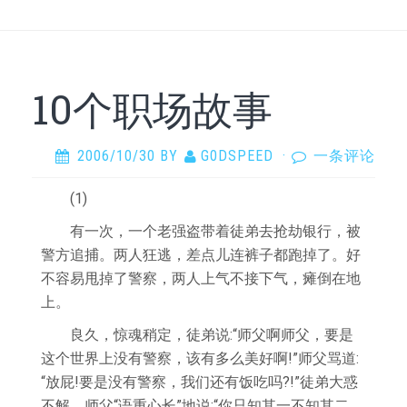
10个职场故事
2006/10/30
BY
G0DSPEED
·
一条评论
(1)
有一次，一个老强盗带着徒弟去抢劫银行，被
警方追捕。两人狂逃，差点儿连裤子都跑掉了。好
不容易甩掉了警察，两人上气不接下气，瘫倒在地
上。
良久，惊魂稍定，徒弟说:“师父啊师父，要是
这个世界上没有警察，该有多么美好啊!”师父骂道:
“放屁!要是没有警察，我们还有饭吃吗?!”徒弟大惑
不解。师父“语重心长”地说:“你只知其一不知其二