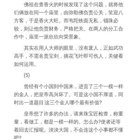
佛祖在查香火的时候发现了这个问题，就将他
们俩放在同一个庙里，由弥勒佛负责公关，笑迎八
方客，于是香火大旺。而韦陀铁面无私，锱珠必
较，则让他负责财务，严格把关。在两人的分工合
作中，庙里一派欣欣向荣景象。
其实在用人大师的眼里，没有废人，正如武功
高手，不需名贵宝剑，摘花飞叶即可伤人，关键看
如何运用。
(5)
曾经有个小国到中国来，进贡了三个一模一样
的金人，把皇帝高兴坏了。可是这小国不厚道，同
时出一道题目:这三个金人哪个最有价值?
皇帝想了许多的办法，请来珠宝匠检查，称重
量，看做工，都是一模一样的。怎么办?使者还等
着回去汇报呢。泱泱大国，不会连这个小事都不懂
吧?