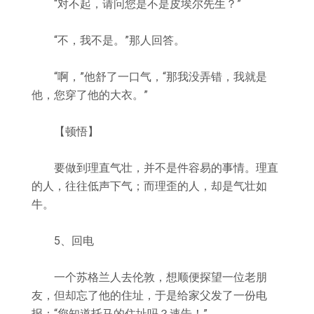
“对不起，请问您是不是皮埃尔先生？”
“不，我不是。”那人回答。
“啊，”他舒了一口气，“那我没弄错，我就是
他，您穿了他的大衣。”
【顿悟】
要做到理直气壮，并不是件容易的事情。理直
的人，往往低声下气；而理歪的人，却是气壮如
牛。
5、回电
一个苏格兰人去伦敦，想顺便探望一位老朋
友，但却忘了他的住址，于是给家父发了一份电
报：“您知道托马的住址吗？速告！”