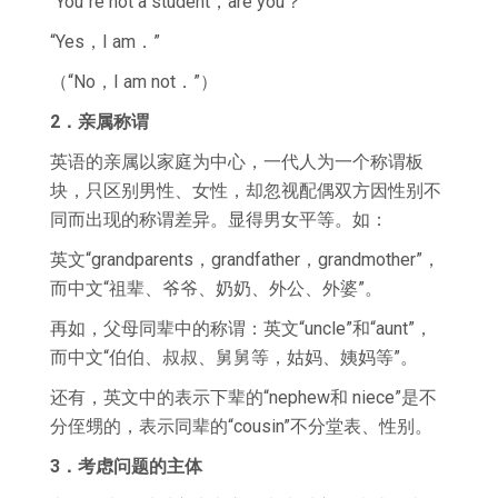
“You‘‘re not a student，are you？”
“Yes，I am．”
（“No，I am not．”）
2．亲属称谓
英语的亲属以家庭为中心，一代人为一个称谓板
块，只区别男性、女性，却忽视配偶双方因性别不
同而出现的称谓差异。显得男女平等。如：
英文“grandparents，grandfather，grandmother”，
而中文“祖辈、爷爷、奶奶、外公、外婆”。
再如，父母同辈中的称谓：英文“uncle”和“aunt”，
而中文“伯伯、叔叔、舅舅等，姑妈、姨妈等”。
还有，英文中的表示下辈的“nephew和 niece”是不
分侄甥的，表示同辈的“cousin”不分堂表、性别。
3．考虑问题的主体