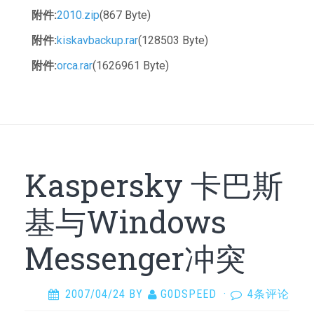
附件:
2010.zip
(867 Byte)
附件:
kiskavbackup.rar
(128503 Byte)
附件:
orca.rar
(1626961 Byte)
Kaspersky 卡巴斯
基与Windows
Messenger冲突
2007/04/24
BY
G0DSPEED
·
4条评论