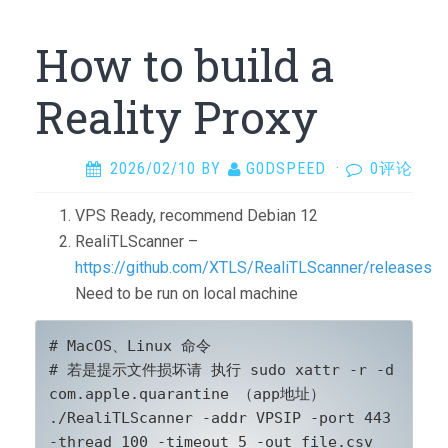
How to build a
Reality Proxy
2026/02/10
BY
G0DSPEED
·
0评论
VPS Ready, recommend Debian 12
RealiTLScanner –
https://github.com/XTLS/RealiTLScanner/releases
Need to be run on local machine
# MacOS、Linux 命令

# 若是提示文件损坏请 执行 sudo xattr -r -d 
com.apple.quarantine （app地址）

./RealiTLScanner -addr VPSIP -port 443 
-thread 100 -timeout 5 -out file.csv
