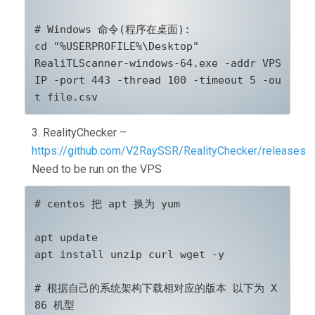
# Windows 命令(程序在桌面):

cd "%USERPROFILE%\Desktop"

RealiTLScanner-windows-64.exe -addr VPS
IP -port 443 -thread 100 -timeout 5 -ou
t file.csv
3. RealityChecker –
https://github.com/V2RaySSR/RealityChecker/releases
Need to be run on the VPS
# centos 把 apt 换为 yum 

apt update

apt install unzip curl wget -y

# 根据自己的系统架构下载相对应的版本 以下为 X
86 机型
