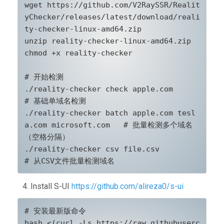
wget https://github.com/V2RaySSR/Realit
yChecker/releases/latest/download/reali
ty-checker-linux-amd64.zip

unzip reality-checker-linux-amd64.zip

chmod +x reality-checker

# 开始检测

./reality-checker check apple.com                           
# 基础单域名检测

./reality-checker batch apple.com tesl
a.com microsoft.com   # 批量检测多个域名
（空格分隔）

./reality-checker csv file.csv                              
# 从CSV文件批量检测域名
4. Install S-UI
https://github.com/alireza0/s-ui
# 安装最新版命令

bash <(curl -Ls https://raw.githubuserc