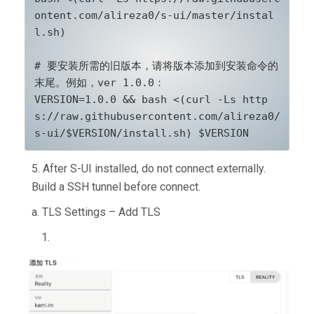
ontent.com/alireza0/s-ui/master/instal
l.sh)

# 要安装所需的旧版本，请将版本添加到安装命令的
末尾。例如，ver 1.0.0：

VERSION=1.0.0 && bash <(curl -Ls http
s://raw.githubusercontent.com/alireza0/
s-ui/$VERSION/install.sh) $VERSION
5. After S-UI installed, do not connect externally.
Build a SSH tunnel before connect.
a. TLS Settings – Add TLS