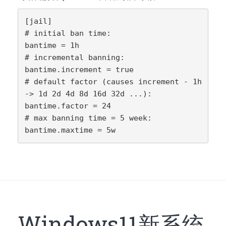
[jail]

# initial ban time:

bantime = 1h

# incremental banning:

bantime.increment = true

# default factor (causes increment - 1h 
-> 1d 2d 4d 8d 16d 32d ...):

bantime.factor = 24

# max banning time = 5 week:

bantime.maxtime = 5w
Windows11新系统