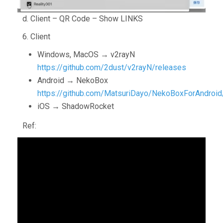
d. Client – QR Code – Show LINKS
6. Client
Windows, MacOS → v2rayN
https://github.com/2dust/v2rayN/releases
Android → NekoBox
https://github.com/MatsuriDayo/NekoBoxForAndroid
iOS → ShadowRocket
Ref: