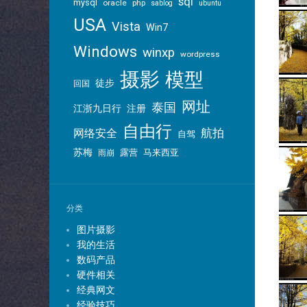
sql
mysql
oracle
php
sablog
ubuntu
USA
Vista
Win7
Windows
winxp
wordpress
摄影
模型
徒步
回国
网址
泰国
江浙九日行
注册
自由行
航拍
网络安全
自驾
苏梅
露营
马来西亚
雨崩
分类
图片摄影
我的生活
数码产品
硬件相关
经典网文
经验技巧