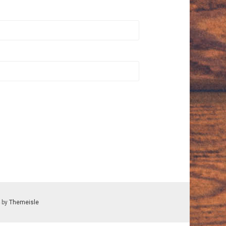
 by
Themeisle