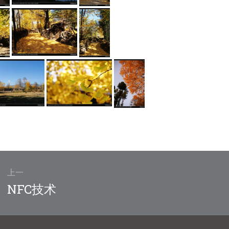
上一
上
NFC技术
篇
文
章：