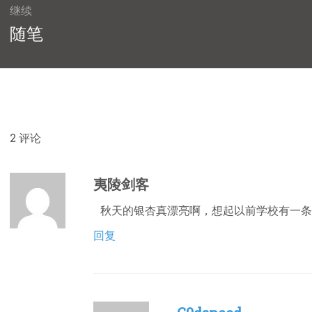
继续
下
随笔
篇
文
章：
2
评论
夷陵剑客
秋天的银杏真漂亮啊，想起以前学校有一条
回复