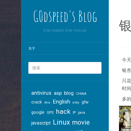
G0dspeed's Blog
STAY HUNGRY, STAY FOOLISH
关于
今天
银
只花
时
antivirus
asp
blog
CHINA
多的
English
crack
gfw
dns
esky
hack
google
java
GPS
IP
Linux
movie
javascript