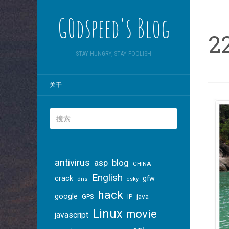
G0dspeed's Blog
2
STAY HUNGRY, STAY FOOLISH
关于
antivirus
asp
blog
CHINA
English
crack
gfw
dns
esky
hack
google
java
GPS
IP
Linux
movie
javascript