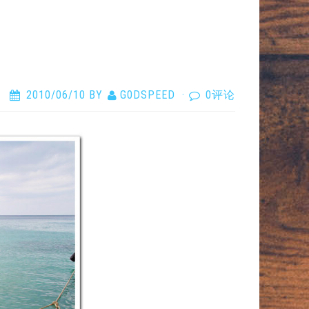
2010/06/10
BY
G0DSPEED
·
0评论