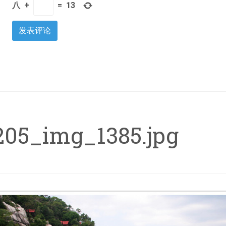
八
+
=
13
205_img_1385.jpg