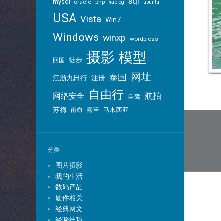
sql
mysql
oracle
php
sablog
ubuntu
USA
Vista
Win7
Windows
winxp
wordpress
摄影
模型
徒步
回国
网址
泰国
江浙九日行
注册
自由行
航拍
网络安全
自驾
苏梅
露营
马来西亚
雨崩
文
章
导
分类
航
图片摄影
我的生活
数码产品
硬件相关
经典网文
经验技巧