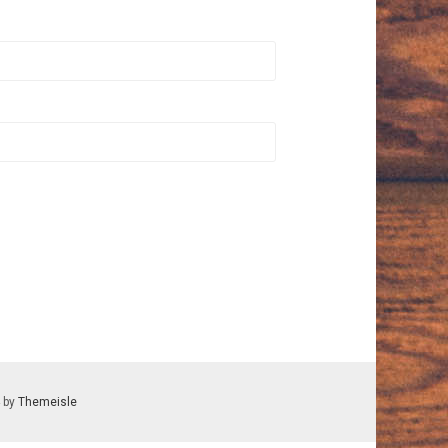
 by
Themeisle