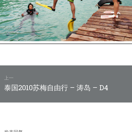
上一
上
泰国2010苏梅自由行 – 涛岛 – D4
篇
文
章：
发表回复