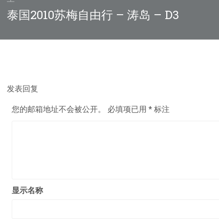
上
泰国2010苏梅自由行 – 涛岛 – D3
篇
文
章：
发表回复
您的邮箱地址不会被公开。
必填项已用
*
标注
显示名称