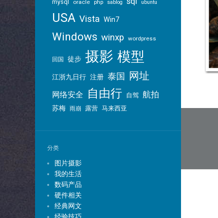
sql
mysql
oracle
php
sablog
ubuntu
USA
Vista
Win7
Windows
winxp
wordpress
摄影
模型
徒步
回国
网址
泰国
江浙九日行
注册
自由行
航拍
网络安全
自驾
苏梅
露营
马来西亚
雨崩
文
章
导
分类
航
图片摄影
我的生活
数码产品
硬件相关
经典网文
经验技巧