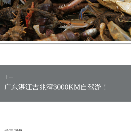
上一
上
广东湛江吉兆湾3000KM自驾游！
篇
文
章：
发表回复