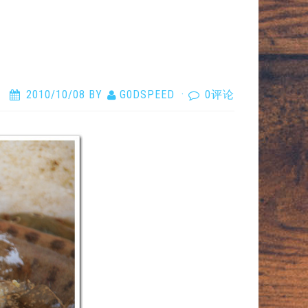
2010/10/08
BY
G0DSPEED
·
0评论