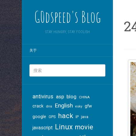
G0dspeed's Blog
2
STAY HUNGRY, STAY FOOLISH
关于
antivirus
asp
blog
CHINA
English
crack
gfw
dns
esky
hack
google
java
GPS
IP
Linux
movie
javascript