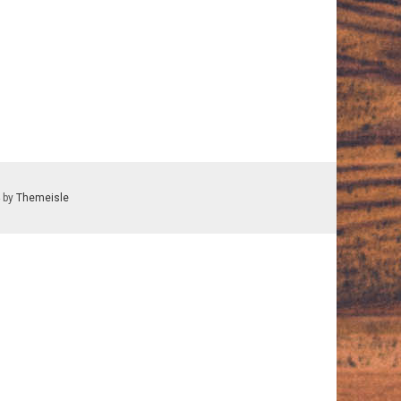
 by
Themeisle