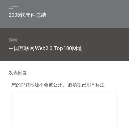
章
上一
上
2006软硬件总结
导
篇
航
文
章：
继续
下
中国互联网Web2.0 Top 100网址
篇
文
章：
发表回复
您的邮箱地址不会被公开。
必填项已用
*
标注