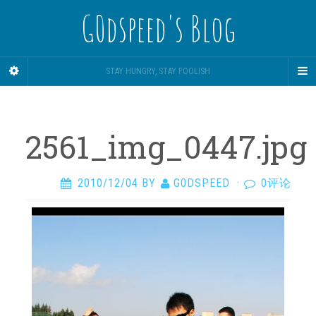
G0dspeed's Blog
STAY HUNGRY, STAY FOOLISH
2561_img_0447.jpg
2010/12/04
BY
G0DSPEED
·
0评论