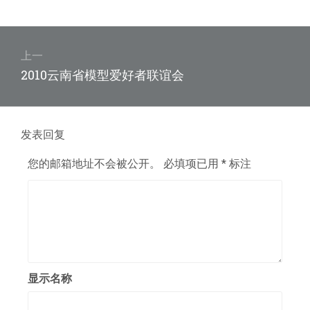
文
章
上一
上
2010云南省模型爱好者联谊会
导
篇
航
文
章：
发表回复
您的邮箱地址不会被公开。
必填项已用
*
标注
显示名称