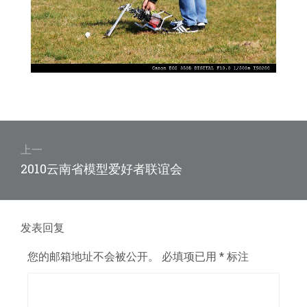
文
章
上一
上
2010云南省模型爱好者联谊会
导
篇
航
文
章：
发表回复
您的邮箱地址不会被公开。
必填项已用
*
标注