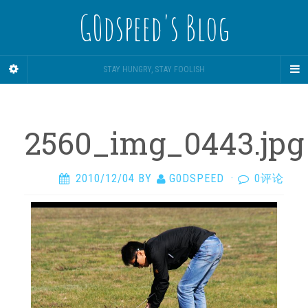
G0dspeed's Blog
STAY HUNGRY, STAY FOOLISH
2560_img_0443.jpg
2010/12/04
BY
G0DSPEED
·
0评论