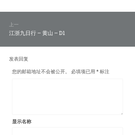
文
章
上一
上
江浙九日行 – 黄山 – D1
导
篇
航
文
章：
发表回复
您的邮箱地址不会被公开。
必填项已用
*
标注
显示名称