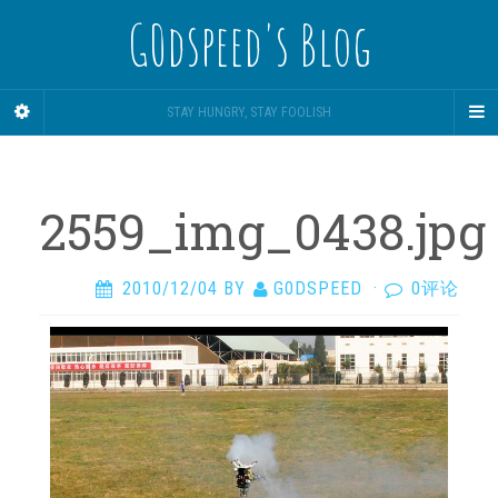
G0dspeed's Blog
STAY HUNGRY, STAY FOOLISH
2559_img_0438.jpg
2010/12/04
BY
G0DSPEED
·
0评论