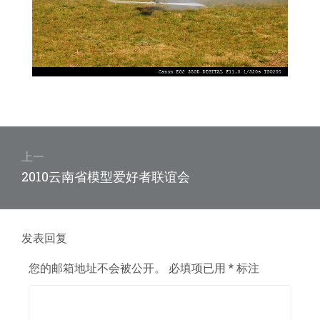
文
章
上一
上
2010云南省模型爱好者联谊会
导
篇
航
文
章：
发表回复
您的邮箱地址不会被公开。
必填项已用
*
标注