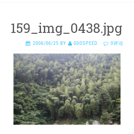
159_img_0438.jpg
2006/06/25
BY
G0DSPEED
·
0评论