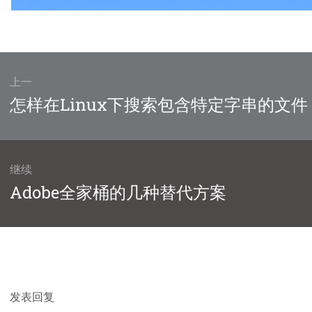
上一
上
怎样在Linux下搜索包含特定字串的文件
篇
文
章：
继续
下
Adobe全家桶的几种替代方案
篇
文
章：
发表回复