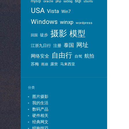
sql
mysql
oracle
php
sablog
ubuntu
USA
Vista
Win7
Windows
winxp
wordpress
摄影
模型
徒步
回国
网址
泰国
江浙九日行
注册
自由行
航拍
网络安全
自驾
苏梅
露营
马来西亚
雨崩
分类
图片摄影
我的生活
数码产品
硬件相关
经典网文
经验技巧