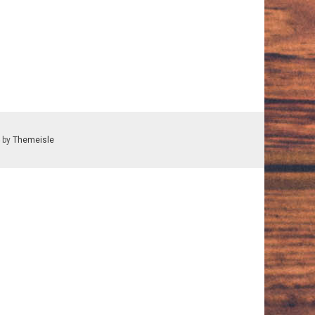
 by
Themeisle