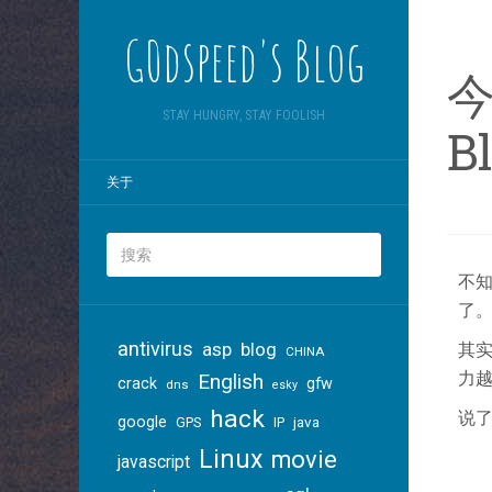
G0dspeed's Blog
今
STAY HUNGRY, STAY FOOLISH
B
关于
不知
了。
antivirus
asp
blog
其
CHINA
力越
English
crack
gfw
dns
esky
hack
说
google
java
GPS
IP
Linux
movie
javascript